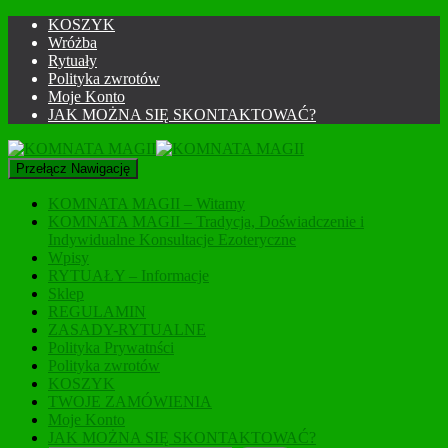
KOSZYK
Wróżba
Rytuały
Polityka zwrotów
Moje Konto
JAK MOŻNA SIĘ SKONTAKTOWAĆ?
Przełącz Nawigację
KOMNATA MAGII – Witamy
KOMNATA MAGII – Tradycja, Doświadczenie i
Indywidualne Konsultacje Ezoteryczne
Wpisy
RYTUAŁY – Informacje
Sklep
REGULAMIN
ZASADY-RYTUALNE
Polityka Prywatnści
Polityka zwrotów
KOSZYK
TWOJE ZAMÓWIENIA
Moje Konto
JAK MOŻNA SIĘ SKONTAKTOWAĆ?