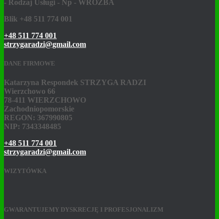
- Rodzaj Usługi - Np - WRÓŻBA
Blik +48 511 774 001
+48 511 774 001
strzygaradzi@gmail.com
DANE FIRMOWE
Katarzyna Respondek STRZYGA RADZI
Wierzchowo 66
78-411 WIERZCHOWO
Zachodniopomorskie
REGON: 367990805
NIP: 7343348485
+48 511 774 001
strzygaradzi@gmail.com
WIZYTÓWKA
GWARANTUJEMY DYSKRECJĘ I PROFESJONALIZM