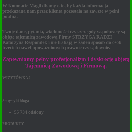
W Komnacie Magii dbamy o to, by każda informacja
przekazana nam przez klienta pozostała na zawsze w pełni
poufna.
Twoje dane, pytania, wiadomości czy szczegóły współpracy są
objęte tajemnicą zawodową Firmy STRZYGA RADZI
Katarzyna Respondek i nie trafiają w żaden sposób do osób
trzecich nawet upoważnionych prawnie czy sądownie.
Zapewniamy pełny profesjonalizm i dyskrecję objętą
Tajemnicą Zawodową i Firmową.
WIZYTÓWKA 2
Statystyki bloga
55 734 odsłony
PRODUKTY