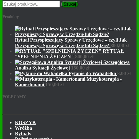
Szukaj:
Szukaj
Produkty
Rytuał Przyspieszający Sprawy Urzędowe – czyli Jak
Przyspieszyć Sprawę w Urzędzie lub Sądzie?
800,00
zł
RYTUAŁ
"SPEŁNIENIA ŻYCZEŃ"
800,00
zł
Szczegółowa
Analiza Sytuacji Życiowej
150,00
zł
Pytanie do Wahadełka
8,00
zł
Muzykoterapia -
Kamertonami
150,00
zł
POLECAMY
KOSZYK
Wróżba
Rytuały