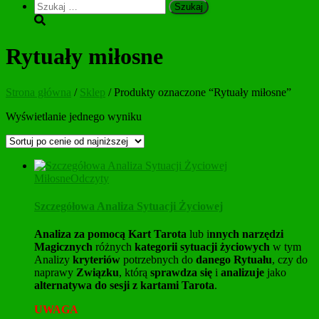
Szukaj:
Rytuały miłosne
Strona główna
/
Sklep
/ Produkty oznaczone “Rytuały miłosne”
Wyświetlanie jednego wyniku
Miłosne
Odczyty
Szczegółowa Analiza Sytuacji Życiowej
Analiza za pomocą Kart Tarota
lub i
nnych narzędzi
Magicznych
różnych
kategorii sytuacji życiowych
w tym
Analizy
kryteriów
potrzebnych do
danego Rytuału
, czy do
naprawy
Związku
, którą
sprawdza się
i
analizuje
jako
alternatywa do sesji z kartami Tarota
.
UWAGA