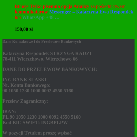
Istnieje
Tylko pisemna opcja Analizy
za pośrednictwem
komunikatorów
Messenger – Katarzyna Ewa Respondek
,
lub
WhatsApp +48 …
150,00
zł
Dane Kontaktowe i do Przelewów Bankowych
Katarzyna Respondek STRZYGA RADZI
78-411 Wierzchowo, Wierzchowo 66
DANE DO PRZELEWÓW BANKOWYCH:
ING BANK ŚLĄSKI
Nr. Konta Bankowego:
90 1050 1230 1000 0092 4550 5160
Przelew Zagraniczny:
IBAN:
PL 90 1050 1230 1000 0092 4550 5160
Kod BIC SWIFT: INGBPLPW
W pozycji Tytułem proszę wpisać